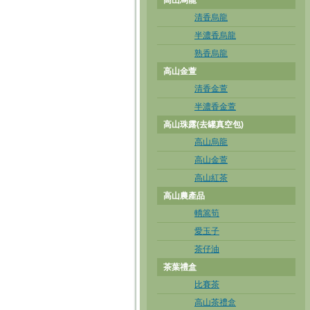
高山烏龍
清香烏龍
半濃香烏龍
熟香烏龍
高山金萱
清香金萱
半濃香金萱
高山珠露(去罐真空包)
高山烏龍
高山金萱
高山紅茶
高山農產品
轎篙筍
愛玉子
茶仔油
茶葉禮盒
比賽茶
高山茶禮盒