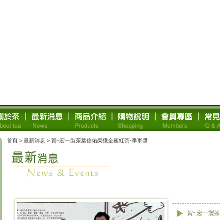
首頁
>
最新消息
> 賀~宏一製茶葉信佑榮獲全國紅茶-季軍獎
賀~宏一製