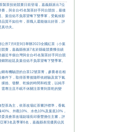
紅茶製茶技術競賽日前登場，嘉義縣派出7位
參賽，與全台45名製茶好手同台競技，最後
廷、葉信佑不負眾望奪下雙季軍，受氣候影
菁品質不如往年，茶職人還能做出好茶，評
是真功夫。
公所7月8至9日舉辦2023全國紅茶（小葉
術競賽，嘉義縣推派7名於縣級競賽獲佳績
跨越近半個台灣與全台45名製茶好手同台競
崎鄉郭紋廷及葉信佑不負眾望奪下雙季軍。
山鄉有機驗證的台茶12號茶菁，參賽者在相
及條件下，取得茶菁後隨即依經驗及當下氣
、揉捻、發酵、乾燥的時間和程度，以純手
，需專注且不眠不休關注茶菁到茶乾的變
條型茶為主，依茶改場紅茶審評標準，香氣
味40%、外觀10%、水色10%及葉底10%，
業委員會茶改場副場長邱垂豐擔任主審，評
、亞軍3名及季軍6名，嘉義縣表現優異佔其
。