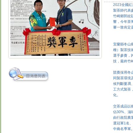
2023全國
製茶師代表
竹崎鄉郭紋
響，今年茶
審一致肯定
宜蘭縣冬山鄉
種）製茶技
選手參賽，
技，最終竹
競賽採用冬
同製茶環境
候判斷萎凋
工方式製茶
化。
交茶成品以
佔30%、滋
由行政院農
選冠軍1名
中兩名季軍