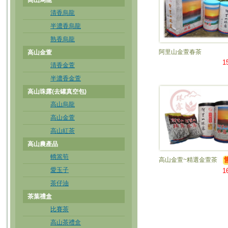
高山烏龍
清香烏龍
半濃香烏龍
熟香烏龍
阿里山金萱春茶
高山金萱
1
清香金萱
半濃香金萱
高山珠露(去罐真空包)
高山烏龍
高山金萱
高山紅茶
高山農產品
轎篙筍
高山金萱~精選金萱茶
愛玉子
1
茶仔油
茶葉禮盒
比賽茶
高山茶禮盒