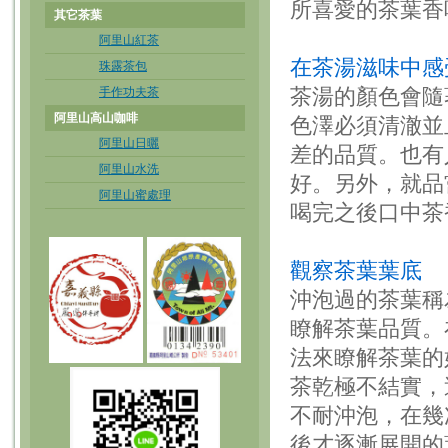
所喜愛的茶葉香
其它茶葉
阿里山紅茶
在茶湯滋味中感
珠露茶包
茶湯的顏色會隨
手作功夫茶
阿里山高山咖啡
色澤必須清澈並
阿里山日曬
差的品質。也有
阿里山水洗
好。另外，就品
阿里山蜜處理
喝完之後口中茶
觀察茶葉葉底
沖泡過的茶葉稱
瞭解茶葉品質。
法來瞭解茶葉的
茶乾極不結實，
不耐沖泡，在幾
後才逐漸展開的