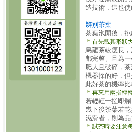
造技術，這也使
辨別茶葉
茶葉泡開後，挑
首先觀其形狀
烏龍茶較瘦長，
都完整、且為一
肥大且破碎，茶
機器採的好，但
此好茶的機率比
再來用兩指輕
若輕輕一搓即爛
幾下後茶葉若乾
濕滑者，則為品
試茶時要注意