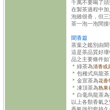
千萬不要喝了頭
在製茶過程中加
泡雖很香，但三
茶一泡一泡間接
聞香篇
茶葉之鑑別由聞
這是茶品質好壞
品之主要條件如
綠茶為
清香或
包種式烏龍茶
金宣茶為
花香
凍頂茶為
熟果
白毫烏龍茶為
以上各類香氣之
香氣強烈愈持久