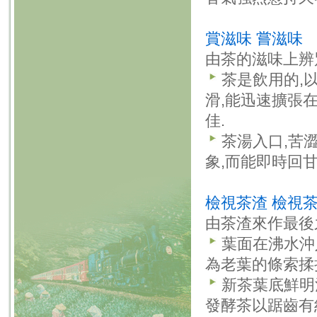
賞滋味 嘗滋味
由茶的滋味上辨
茶是飲用的,
滑,能迅速擴張
佳.
茶湯入口,苦
象,而能即時回
檢視茶渣 檢視
由茶渣來作最後
葉面在沸水沖
為老葉的條索揉
新茶葉底鮮明
發酵茶以踞齒有