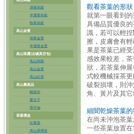
高山烏龍
觀看茶葉的形狀
清香烏龍
就第一眼看到的
半濃香烏龍
具備品質優良的
熟香烏龍
高山金萱
識，若可以輕捏
清香金萱
擦，皮膚會有輕
半濃香金萱
果是茶葉已經受
高山珠露(去罐真空包)
感效果較差，茶
高山烏龍
狀，若茶葉伸展
高山金萱
式較機械採茶更
高山紅茶
破裂損壞，則沖
高山農產品
角、黃片及其它
轎篙筍
愛玉子
茶仔油
細聞乾燥茶葉的
茶葉禮盒
在尚未沖泡茶葉
比賽茶
一些茶葉放置在
高山茶禮盒