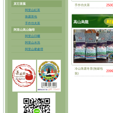
其它茶葉
手作功夫茶
250
阿里山紅茶
珠露茶包
高山烏龍
手作功夫茶
阿里山高山咖啡
阿里山日曬
阿里山水洗
阿里山蜜處理
冷山珠露冬茶(無罐包
209
裝)