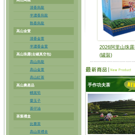
高山烏龍
清香烏龍
半濃香烏龍
熟香烏龍
高山金萱
清香金萱
半濃香金萱
2026阿里山珠
高山珠露(去罐真空包)
(罐裝)
高山烏龍
高山金萱
高山紅茶
手作功夫茶
高山農產品
轎篙筍
愛玉子
茶仔油
茶葉禮盒
比賽茶
高山茶禮盒